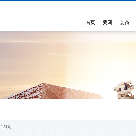
首页
要闻
会员
会员名单
信用风险缓释工具CRM
自律公约
专业委员会
采购公示
CRM信息披露
能力建设
市场研究与分析
业务标准
评价与通报
总行新闻
发行
>>>
>>>
会员总名单
业务规则
债券市场专业委员会
采购公告
凭证类产品创设披露
能力建设水平测试简介
NAFMII研究计划
银行间市场业务标准工作
市场评价
会员分类名单
产品指引及通知
金融衍生品专业委员会
采购结果公示
凭证类产品存续期披露
公告与通知
研究报告
银行间市场业务标准工作
承销调查评
纪检工作
持有人结构
>>>
>>>
领导机构名单
基本术语与适用规则
金币市场专业委员会
CDS指数披露
考试参考书
银行间市场业务标准工作
存续期管理
CRM交易商名单
信用事项决定机制
信用评级专业委员会
常见问题
银行间市场业务标准工作
CRMW创设
>>>
非金融企业债务融资工具
业务运行情况
交易专业委员会
承销机构名单
更多信用衍生品知识
法律专业委员会
做市商名单
会计专业委员会
评级机构名单
资产证券化暨结构化融资
第120期
受托管理机构名单
专业委员会