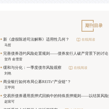
从业人员培训专家委员会
期刊目录
新《虚假陈述司法解释》适用性几何？
在线阅读
马哲
完善债券违约风险处置规则——债券发行人破产背景下的讨论
贺丹 俞雪雷
缓和与分化：一季度债市风险观察
在线阅读
刘艳
商业银行如何布局公募REITs“产业链”？
王甲同
交易所债券通用质押式回购中的特殊质押规则——以结算风险
赵宸可