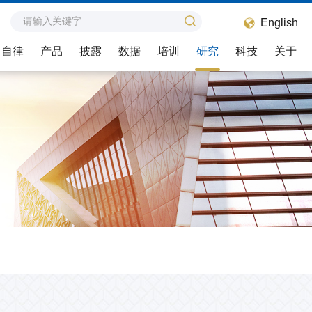
English
自律
产品
披露
数据
培训
研究
科技
关于
纠纷调解
业务问答
联系我们
自律处分
投融e动
组简介
纠纷调解工作介绍
注册发行类
会员热线
自律处分工作动态
我要提问
组章程
估
调解规则
产品创新类
意见反馈
自律处分概览
企业之声
组成员单位
调解员名册
信访电话和地址
自律处分会议专家管理
组专家库
相关文书
调解动态