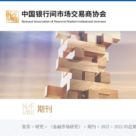
会员服务
自律规则
债务融资工具
债务融资工具信息披露
培训动态
《金融市场研究》
开放接口
协会介绍
会籍管理
标准协议文本
人才招聘
时政要闻
主承分类统计
>>>
>>>
服务资讯
会员管理类
注册流程
发行披露
培训体系介绍
学术委员会
开放接口服务介绍
协会概况
入会
标准协议文本
新手入门
产品创新类
基础产品
发行结果
培训通知
主要栏目
开放接口服务目录
协会章程
信息变更
协议备案名单
党建动态
托管
>>>
>>>
会员建议
注册发行类
专项产品
信用评级
培训教材
征稿主题
开放接口服务管理规程
协会现任领导
退会
研究报告
存续期管理
DCM注册发行通知书
财务报告
交流园地
在线征订
技术支持材料
组织机构图
自律处分措施
>>>
服务指南
交易规范类
ABN定期报告
常见问题
学术资讯
联系方式
部门设置
付息兑付
在线报名
期刊
所属公司
期刊
重大事项及其他
协会年报
持有人会议
首页
>
研究
>
《金融市场研究》
>
期刊
>
2022
>
2022.05总
评级机构业务报告