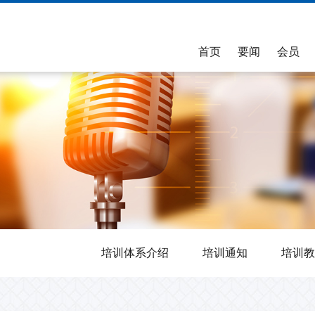
首页
要闻
会员
会员名单
信用风险缓释工具CRM
自律公约
专业委员会
采购公示
CRM信息披露
能力建设
市场研究与分析
业务标准
评价与通报
总行新闻
发行
>>>
>>>
会员总名单
业务规则
债券市场专业委员会
采购公告
凭证类产品创设披露
能力建设水平测试简介
NAFMII研究计划
银行间市场业务标准工作
市场评价
会员分类名单
产品指引及通知
金融衍生品专业委员会
采购结果公示
凭证类产品存续期披露
公告与通知
研究报告
银行间市场业务标准工作
承销调查评
纪检工作
持有人结构
>>>
>>>
领导机构名单
基本术语与适用规则
金币市场专业委员会
CDS指数披露
考试参考书
银行间市场业务标准工作
存续期管理
CRM交易商名单
信用事项决定机制
信用评级专业委员会
常见问题
银行间市场业务标准工作
CRMW创设
>>>
非金融企业债务融资工具
业务运行情况
交易专业委员会
承销机构名单
更多信用衍生品知识
法律专业委员会
培训体系介绍
培训通知
培训教
做市商名单
会计专业委员会
评级机构名单
资产证券化暨结构化融资
受托管理机构名单
专业委员会