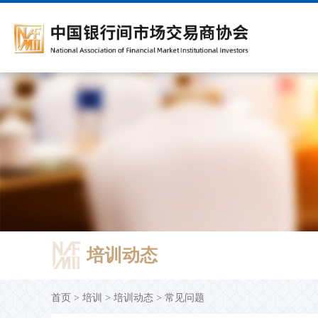
会员服务
自律规则
债务融资工具
债务融资工具信息披露
培训动态
《金融市场研究》
开放接口
协会介绍
会籍管理
标准协议文本
人才招聘
时政要闻
主承分类统计
>>>
>>>
服务资讯
会员管理类
注册流程
发行披露
培训体系介绍
学术委员会
开放接口服务介绍
协会概况
入会
标准协议文本
新手入门
产品创新类
基础产品
发行结果
培训通知
主要栏目
开放接口服务目录
协会章程
信息变更
协议备案名单
党建动态
托管
>>>
>>>
会员建议
注册发行类
专项产品
信用评级
培训教材
征稿主题
开放接口服务管理规程
协会现任领导
退会
研究报告
存续期管理
DCM注册发行通知书
财务报告
交流园地
在线征订
技术支持材料
组织机构图
自律处分措施
>>>
服务指南
交易规范类
ABN定期报告
常见问题
学术资讯
联系方式
部门设置
付息兑付
在线报名
期刊
所属公司
培训动态
重大事项及其他
协会年报
持有人会议
首页
>
培训
>
培训动态
>
常见问题
评级机构业务报告