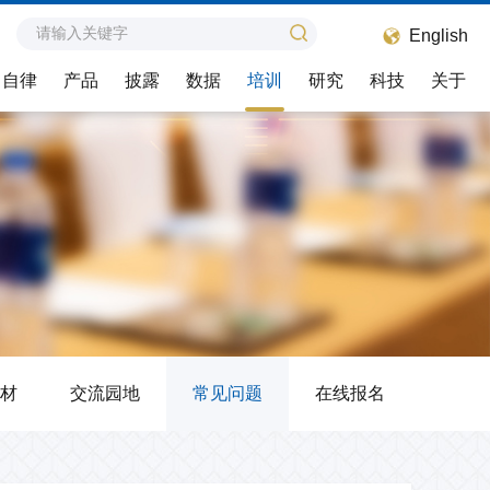
English
自律
产品
披露
数据
培训
研究
科技
关于
纠纷调解
业务问答
联系我们
自律处分
投融e动
组简介
纠纷调解工作介绍
注册发行类
会员热线
自律处分工作动态
我要提问
组章程
估
调解规则
产品创新类
意见反馈
自律处分概览
企业之声
组成员单位
调解员名册
信访电话和地址
自律处分会议专家管理
组专家库
相关文书
调解动态
材
交流园地
常见问题
在线报名