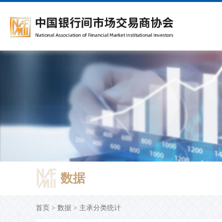
会员服务
自律规则
债务融资工具
债务融资工具信息披露
培训动态
《金融市场研究》
开放接口
协会介绍
会籍管理
标准协议文本
人才招聘
时政要闻
主承分类统计
>>>
>>>
服务资讯
会员管理类
注册流程
发行披露
培训体系介绍
学术委员会
开放接口服务介绍
协会概况
入会
标准协议文本
新手入门
产品创新类
基础产品
发行结果
培训通知
主要栏目
开放接口服务目录
协会章程
信息变更
协议备案名单
党建动态
托管
>>>
>>>
会员建议
注册发行类
专项产品
信用评级
培训教材
征稿主题
开放接口服务管理规程
协会现任领导
退会
研究报告
存续期管理
DCM注册发行通知书
财务报告
交流园地
在线征订
技术支持材料
组织机构图
自律处分措施
>>>
服务指南
交易规范类
ABN定期报告
常见问题
学术资讯
联系方式
部门设置
付息兑付
在线报名
期刊
所属公司
数据
重大事项及其他
协会年报
持有人会议
首页
>
数据
>
主承分类统计
评级机构业务报告