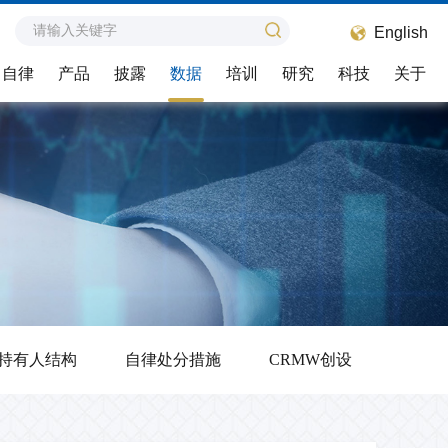
English
自律
产品
披露
数据
培训
研究
科技
关于
纠纷调解
业务问答
联系我们
自律处分
投融e动
组简介
纠纷调解工作介绍
注册发行类
会员热线
自律处分工作动态
我要提问
组章程
估
调解规则
产品创新类
意见反馈
自律处分概览
企业之声
组成员单位
调解员名册
信访电话和地址
自律处分会议专家管理
组专家库
相关文书
调解动态
持有人结构
自律处分措施
CRMW创设