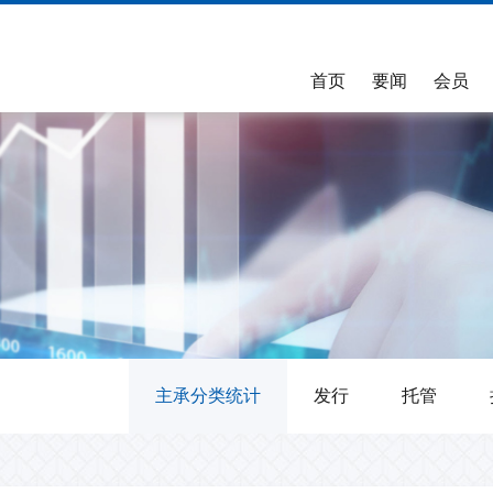
首页
要闻
会员
会员名单
信用风险缓释工具CRM
自律公约
专业委员会
采购公示
CRM信息披露
能力建设
市场研究与分析
业务标准
评价与通报
总行新闻
发行
>>>
>>>
会员总名单
业务规则
债券市场专业委员会
采购公告
凭证类产品创设披露
能力建设水平测试简介
NAFMII研究计划
银行间市场业务标准工作
市场评价
会员分类名单
产品指引及通知
金融衍生品专业委员会
采购结果公示
凭证类产品存续期披露
公告与通知
研究报告
银行间市场业务标准工作
承销调查评
纪检工作
持有人结构
>>>
>>>
领导机构名单
基本术语与适用规则
金币市场专业委员会
CDS指数披露
考试参考书
银行间市场业务标准工作
存续期管理
CRM交易商名单
信用事项决定机制
信用评级专业委员会
常见问题
银行间市场业务标准工作
CRMW创设
>>>
非金融企业债务融资工具
业务运行情况
交易专业委员会
承销机构名单
更多信用衍生品知识
法律专业委员会
主承分类统计
发行
托管
做市商名单
会计专业委员会
评级机构名单
资产证券化暨结构化融资
受托管理机构名单
专业委员会