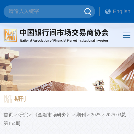
English
期刊
首页
>
研究
>
《金融市场研究》
>
期刊
>
2025
>
2025.03总
第154期